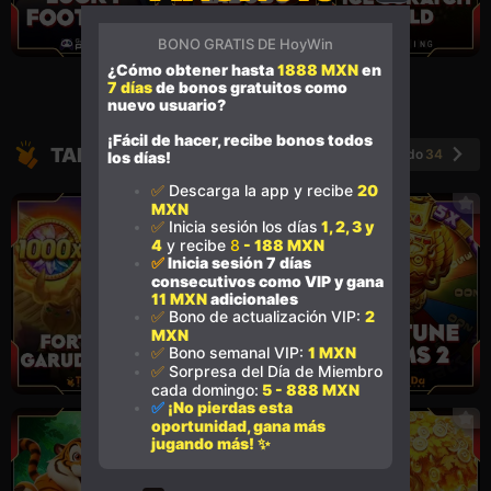
BONO GRATIS DE HoyWin
¿Cómo obtener hasta
1888 MXN
en
7 días
de bonos gratuitos como
9 / 24
nuevo usuario?
¡Fácil de hacer, recibe bonos todos
TADA
Ver Todo
34
los días!
✅
Descarga la app y recibe
20
MXN
✅
Inicia sesión los días
1, 2, 3 y
4
y recibe
8
- 188 MXN
✅
Inicia sesión 7 días
consecutivos como VIP y gana
11 MXN
adicionales
✅
Bono de actualización VIP:
2
MXN
✅
Bono semanal VIP:
1 MXN
✅
Sorpresa del Día de Miembro
cada domingo:
5 - 888 MXN
✅
¡No pierdas esta
oportunidad, gana más
jugando más! ✨