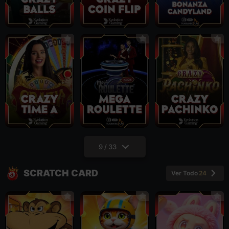
9 / 33
SCRATCH CARD
Ver Todo
24