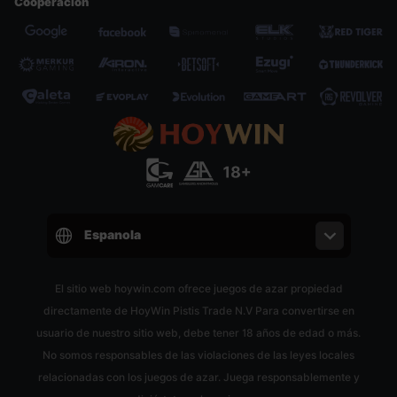
Cooperación
PRIMA:
$ 15
Fortune Garuda 500
PRIMA:
$ 12
Fortune Gems 500
PRIMA:
$ 20
Fortune Coins 2
PRIMA:
$ 42
Espanola
Coin of Lightning
PRIMA:
$ 78
El sitio web hoywin.com ofrece juegos de azar propiedad
Lucky Jaguar 2
directamente de HoyWin Pistis Trade N.V Para convertirse en
usuario de nuestro sitio web, debe tener 18 años de edad o más.
PRIMA:
$ 14.4
No somos responsables de las violaciones de las leyes locales
Fortune Garuda 1000
relacionadas con los juegos de azar. Juega responsablemente y