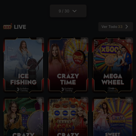
9 / 30
LIVE
Ver Todo
33