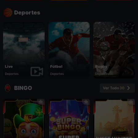
Deportes
Live
Fútbol
Rugby
Deportes
Deportes
Deportes
BINGO
Ver Todo
30