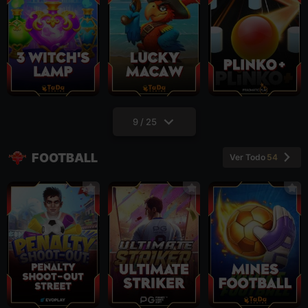
9 / 25
FOOTBALL
Ver Todo
54