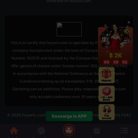
diviértete en hoywin.com.
PRIMA:
$ 86.4
Fortune Gems
×
×
PRIMA:
$ 10
Fortune Garuda 1000
This is to certify that hoywin.com is operated by Pistis Trade N.V., a
PRIMA:
$ 32
company incorporated under the laws of Curaçao with Company
$ 2K
$ 300
Fortune Coins 2
Number 162576 and licensed by the Curaçao Gaming Authority to
00
59
49
1d
23
59
:
:
:
:
offer games of chance under license number OGL/2024/1670/1153
PRIMA:
$ 36
in accordance with the National Ordinance on Games of Chance
Lucky Jaguar 500
(Landsverordening op de kansspelen, P.B. 2024, no. 157)
Gambling can be addictive. Please play responsibly. hoywin.com
PRIMA:
$ 20.4
only accepts customers over 18 years of age.
Fortune Gems 500
© 2025 hoywin.com Todos los derechos reservados. V531b.1442
PRIMA:
$ 40
Descarga la APP
Crazy777
PRIMA:
$ 36