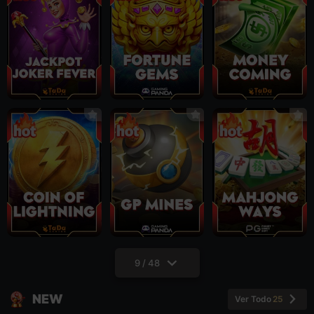
9 / 48
NEW
Ver Todo
25