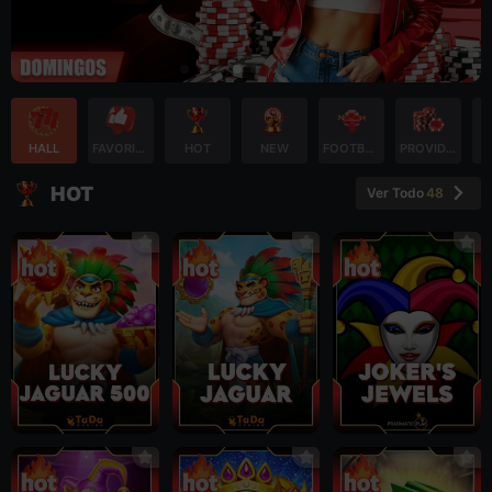
HALL
FAVORITE
HOT
NEW
FOOTBALL
PROVIDER
S
HOT
Ver Todo
48