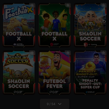
9 / 54