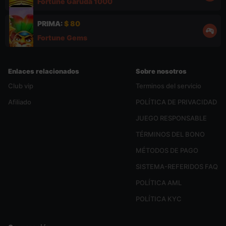
Fortune Garuda 1000
PRIMA:
$ 80
Fortune Gems
PRIMA:
$ 32
Enlaces relacionados
Sobre nosotros
Lucky Jaguar 500
Club vip
Terminos del servicio
PRIMA:
$ 30
Afiliado
POLÍTICA DE PRIVACIDAD
Fortune Coins
JUEGO RESPONSABLE
PRIMA:
$ 152
TÉRMINOS DEL BONO
Fortune Coins 2
MÉTODOS DE PAGO
SISTEMA-REFERIDOS FAQ
PRIMA:
$ 96
POLÍTICA AML
Fortune Rabbit
POLÍTICA KYC
PRIMA:
$ 36
Fortune Garuda 1000